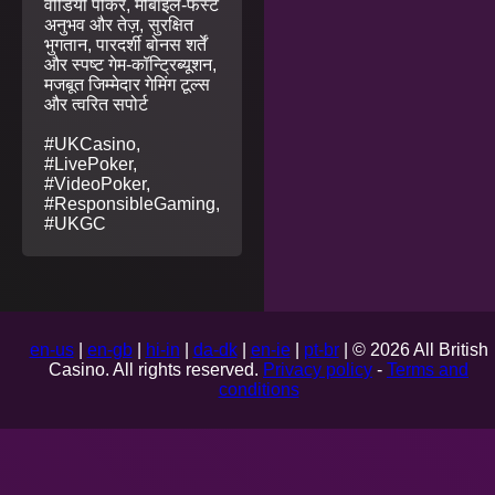
वीडियो पोकर, मोबाइल-फर्स्ट
अनुभव और तेज़, सुरक्षित
भुगतान, पारदर्शी बोनस शर्तें
और स्पष्ट गेम-कॉन्ट्रिब्यूशन,
मजबूत जिम्मेदार गेमिंग टूल्स
और त्वरित सपोर्ट
#UKCasino,
#LivePoker,
#VideoPoker,
#ResponsibleGaming,
#UKGC
en-us
|
en-gb
|
hi-in
|
da-dk
|
en-ie
|
pt-br
| © 2026 All British
Casino. All rights reserved.
Privacy policy
-
Terms and
conditions