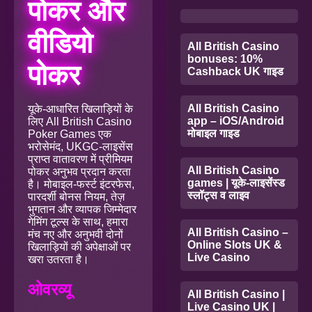
पोकर और
वीडियो
All British Casino
bonuses: 10%
पोकर
Cashback UK गाइड
All British Casino
यूके-आधारित खिलाड़ियों के
app – iOS/Android
लिए All British Casino
मोबाइल गाइड
Poker Games एक
भरोसेमंद, UKGC-लाइसेंस
प्राप्त वातावरण में प्रीमियम
All British Casino
पोकर अनुभव प्रदान करता
games | यूके-लाइसेंस्ड
है। मोबाइल-फर्स्ट इंटरफेस,
स्लॉट्स व लाइव
पारदर्शी बोनस नियम, तेज़
भुगतान और व्यापक जिम्मेदार
गेमिंग टूल्स के साथ, हमारा
All British Casino –
मंच नए और अनुभवी दोनों
Online Slots UK &
खिलाड़ियों की अपेक्षाओं पर
Live Casino
खरा उतरता है।
ओवरव्यू
All British Casino |
Live Casino UK |