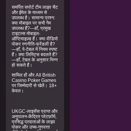
समर्पित सपोर्ट टीम लाइव चैट
और ईमेल के माध्यम से
उपलब्ध है। सामान्य प्रश्न:
क्या मोबाइल पर सभी गेम
उपलब्ध हैं?—हाँ, प्रमुख
टाइटल्स मोबाइल-
ऑप्टिमाइज़्ड हैं। क्या वीडियो
पोकर रणनीति-फ्रेंडली है?
—हाँ, पे-टेबल में नियम स्पष्ट
हैं। क्या लिमिट्स बदलते हैं?
—हाँ, टेबल के अनुसार भिन्न
हो सकते हैं।
शामिल हों और All British
Casino Poker Games
पर जिम्मेदारी से खेलें। 18+
केवल।
UKGC-लाइसेंस प्राप्त और
अनुपालन-केंद्रित प्लेटफ़ॉर्म,
प्रसिद्ध प्रदाताओं के लाइव
पोकर और उच्च-गुणवत्ता