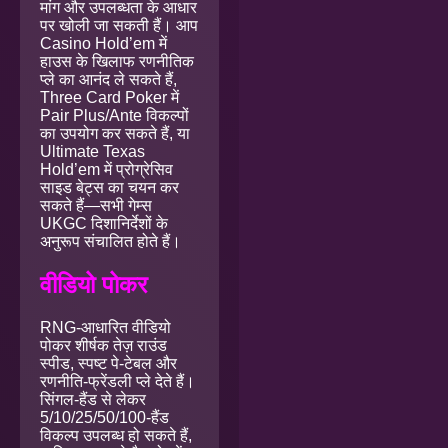
मांग और उपलब्धता के आधार
पर खोली जा सकती हैं। आप
Casino Hold’em में
हाउस के खिलाफ रणनीतिक
प्ले का आनंद ले सकते हैं,
Three Card Poker में
Pair Plus/Ante विकल्पों
का उपयोग कर सकते हैं, या
Ultimate Texas
Hold’em में प्रोग्रेसिव
साइड बेट्स का चयन कर
सकते हैं—सभी गेम्स
UKGC दिशानिर्देशों के
अनुरूप संचालित होते हैं।
वीडियो पोकर
RNG-आधारित वीडियो
पोकर शीर्षक तेज़ राउंड
स्पीड, स्पष्ट पे-टेबल और
रणनीति-फ्रेंडली प्ले देते हैं।
सिंगल-हैंड से लेकर
5/10/25/50/100-हैंड
विकल्प उपलब्ध हो सकते हैं,