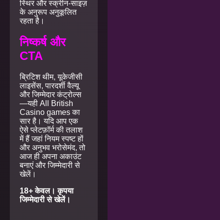
स्थिर और स्क्रीन-साइज़
के अनुरूप अनुकूलित
रहता है।
निष्कर्ष और
CTA
ब्रिटिश थीम, यूकेजीसी
लाइसेंस, पारदर्शी वैल्यू
और जिम्मेदार कंट्रोल्स
—यही All British
Casino games का
सार है। यदि आप एक
ऐसे प्लेटफ़ॉर्म की तलाश
में हैं जहां नियम स्पष्ट हों
और अनुभव भरोसेमंद, तो
आज ही अपना अकाउंट
बनाएं और जिम्मेदारी से
खेलें।
18+ केवल। कृपया
जिम्मेदारी से खेलें।