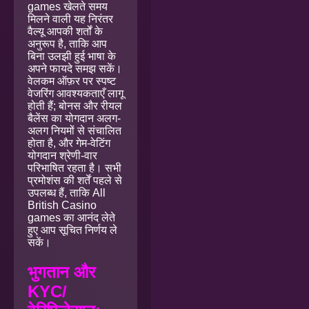
games खेलते समय
मिलने वाली यह निरंतर
वैल्यू आपकी शर्तों के
अनुरूप है, ताकि आप
बिना उलझी हुई भाषा के
अपने फायदे समझ सकें।
वेलकम ऑफ़र पर स्पष्ट
वेजरिंग आवश्यकताएँ लागू
होती हैं; बोनस और रीयल
बैलेंस का योगदान अलग-
अलग नियमों से संचालित
होता है, और गेम-वेटिंग
योगदान श्रेणी-वार
परिभाषित रहता है। सभी
प्रमोशंस की शर्तें पहले से
उपलब्ध हैं, ताकि All
British Casino
games का आनंद लेते
हुए आप सूचित निर्णय ले
सकें।
भुगतान और
KYC/