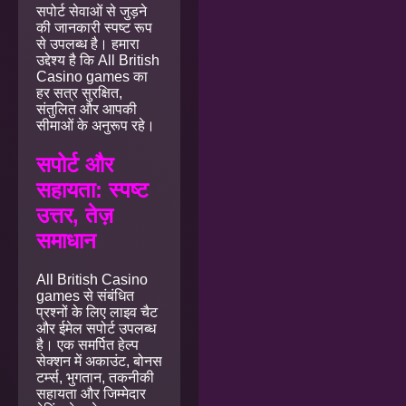
सपोर्ट सेवाओं से जुड़ने
की जानकारी स्पष्ट रूप
से उपलब्ध है। हमारा
उद्देश्य है कि All British
Casino games का
हर सत्र सुरक्षित,
संतुलित और आपकी
सीमाओं के अनुरूप रहे।
सपोर्ट और
सहायता: स्पष्ट
उत्तर, तेज़
समाधान
All British Casino
games से संबंधित
प्रश्नों के लिए लाइव चैट
और ईमेल सपोर्ट उपलब्ध
है। एक समर्पित हेल्प
सेक्शन में अकाउंट, बोनस
टर्म्स, भुगतान, तकनीकी
सहायता और जिम्मेदार