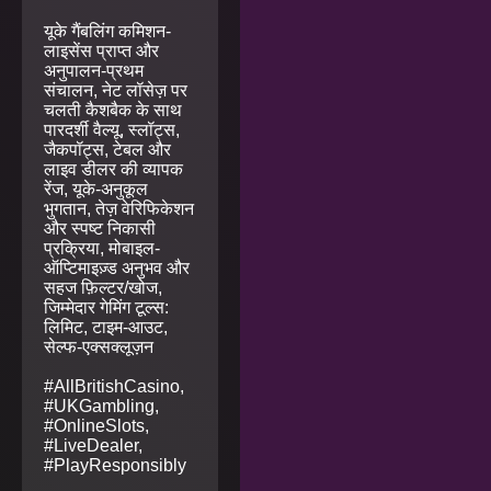
यूके गैंबलिंग कमिशन-
लाइसेंस प्राप्त और
अनुपालन-प्रथम
संचालन, नेट लॉसेज़ पर
चलती कैशबैक के साथ
पारदर्शी वैल्यू, स्लॉट्स,
जैकपॉट्स, टेबल और
लाइव डीलर की व्यापक
रेंज, यूके-अनुकूल
भुगतान, तेज़ वेरिफिकेशन
और स्पष्ट निकासी
प्रक्रिया, मोबाइल-
ऑप्टिमाइज़्ड अनुभव और
सहज फ़िल्टर/खोज,
जिम्मेदार गेमिंग टूल्स:
लिमिट, टाइम-आउट,
सेल्फ-एक्सक्लूज़न
#AllBritishCasino,
#UKGambling,
#OnlineSlots,
#LiveDealer,
#PlayResponsibly