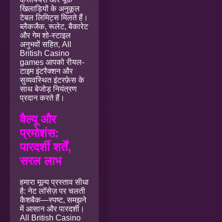
खिलाड़ियों के अनुकूल
टेबल लिमिट्स मिलते हैं।
ब्लैकजैक, रूलेट, बैकारेट
और गेम शो-स्टाइल
अनुभवों सहित, All
British Casino
games आपको रीयल-
टाइम इंटरैक्शन और
सुव्यवस्थित इंटरफ़ेस के
साथ बेजोड़ नियंत्रण
प्रदान करते हैं।
वैल्यू और
प्रमोशंस:
पारदर्शी शर्तें,
सरल लाभ
हमारा मूल्य प्रस्ताव सीधा
है: नेट लॉसेज़ पर चलती
कैशबैक—स्पष्ट, समझने
में आसान और पारदर्शी।
All British Casino